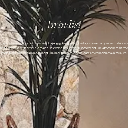
Brindisi
ées par les lignes fluides de la nature, les tables de salon de Brindisi, de forme organique, exhalent 
en savoir plus
lle. La richesse du teck fini à la main et les formes douces et fluides créent une atmosphère harm
parfaite pour ceux qui recherchent une beauté discrète dans leurs environnements extérieurs.