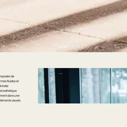
Composée de
rmes fluides et
rindisi
ait esthétique.
ilement dans une
éléments visuels