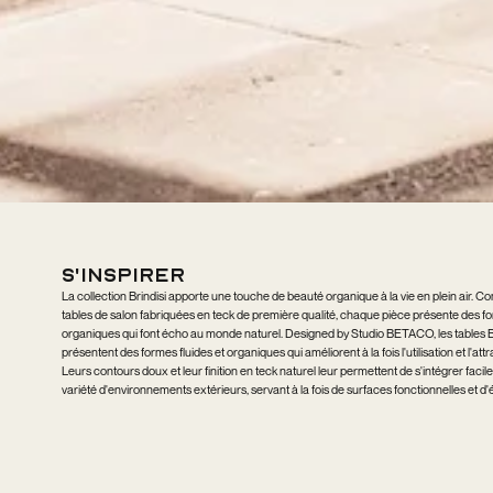
s'inspirer
La collection Brindisi apporte une touche de beauté organique à la vie en plein air. 
tables de salon fabriquées en teck de première qualité, chaque pièce présente des fo
organiques qui font écho au monde naturel. Designed by Studio BETACO, les tables B
présentent des formes fluides et organiques qui améliorent à la fois l'utilisation et l'attr
Leurs contours doux et leur finition en teck naturel leur permettent de s'intégrer fac
variété d'environnements extérieurs, servant à la fois de surfaces fonctionnelles et d'
frappants qui évoquent un sentiment de calme et de connexion avec la nature.
DESIGNED BY
Studio BETACO