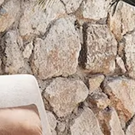
Inspir
tranqui