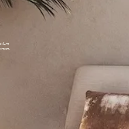
un luxe
onieuse,