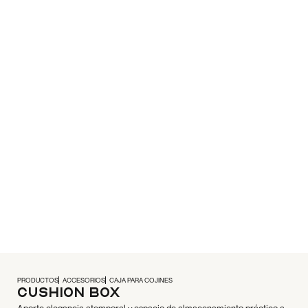
PRODUCTOS
ACCESORIOS
CAJA PARA COJINES
Cushion Box
Aporte elegancia atemporal y espacio de almacenamiento práctico a