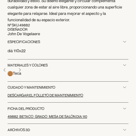
durabilidad y estilo. Su diseño elegante y circular complementa
cualquier zona de estar al aire libre, proporcionando una superficie
elegante para relajarse. Ideal para mejorar el aspecto y la
funcionalidad de su espacio exterior.
Nº SKU:
49882
DISEÑADOR
John De Vogelaere
ESPECIFICACIONES
diá 110x22
MATERIALES Y COLORES
Teca
CUIDADO Y MANTENIMIENTO
DESCARGAR EL FOLLETO DE MANTENIMIENTO
FICHA DEL PRODUCTO
49882_BETACO_GRADO_MESA DE SALÓN DIA 110
ARCHIVOS 3D