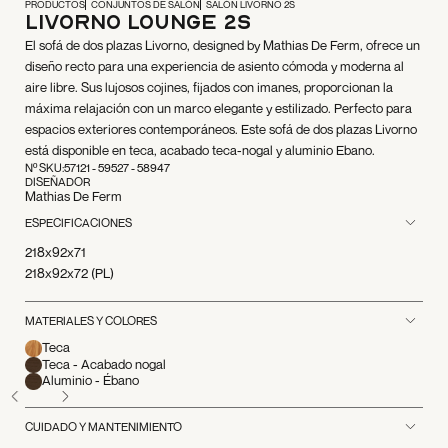
PRODUCTOS
CONJUNTOS DE SALÓN
SALÓN LIVORNO 2S
Livorno Lounge 2S
El sofá de dos plazas Livorno, designed by Mathias De Ferm, ofrece un
diseño recto para una experiencia de asiento cómoda y moderna al
aire libre. Sus lujosos cojines, fijados con imanes, proporcionan la
máxima relajación con un marco elegante y estilizado. Perfecto para
espacios exteriores contemporáneos. Este sofá de dos plazas Livorno
está disponible en teca, acabado teca-nogal y aluminio Ebano.
Nº SKU:
57121 - 59527 - 58947
DISEÑADOR
Mathias De Ferm
ESPECIFICACIONES
218x92x71
218x92x72 (PL)
MATERIALES Y COLORES
Teca
Teca - Acabado nogal
Aluminio - Ébano
CUIDADO Y MANTENIMIENTO