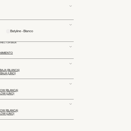
Batyline - Blanco
DIRECTOR BAJA
NIMIENTO
BAJA (BLANCA)
AJA (LINO)
LOW (BLANCA)
LOW (LINO)
LOW (BLANCA)
LOW (LINO)