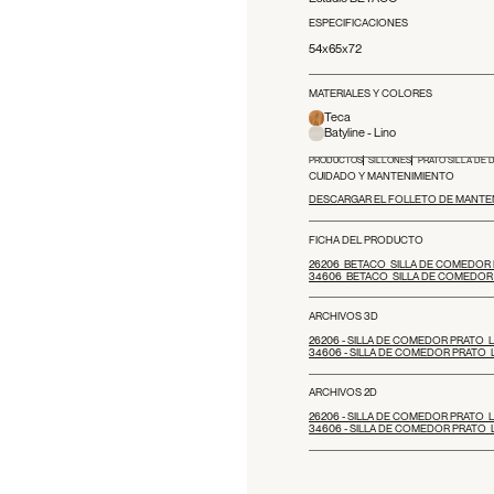
ESPECIFICACIONES
54x65x72
MATERIALES Y COLORES
Teca
Batyline - Lino
PRODUCTOS
SILLONES
PRATO SILLA DE 
CUIDADO Y MANTENIMIENTO
DESCARGAR EL FOLLETO DE MANTE
FICHA DEL PRODUCTO
26206_BETACO_SILLA DE COMEDOR 
34606_BETACO_SILLA DE COMEDOR B
ARCHIVOS 3D
26206 - SILLA DE COMEDOR PRATO_
34606 - SILLA DE COMEDOR PRATO_
ARCHIVOS 2D
26206 - SILLA DE COMEDOR PRATO_
34606 - SILLA DE COMEDOR PRATO_