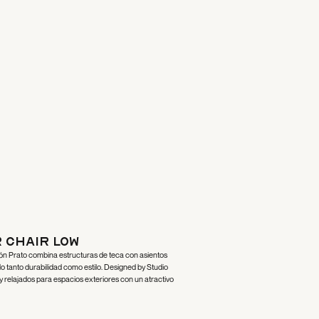
 Chair Low
cción Prato combina estructuras de teca con asientos
do tanto durabilidad como estilo. Designed by Studio
relajados para espacios exteriores con un atractivo