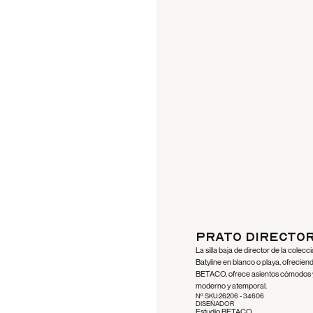
Prato Director
La silla baja de director de la cole
Batyline en blanco o playa, ofrecien
BETACO, ofrece asientos cómodos y 
moderno y atemporal.
Nº SKU:
26206 - 34606
DISEÑADOR
Estudio BETACO