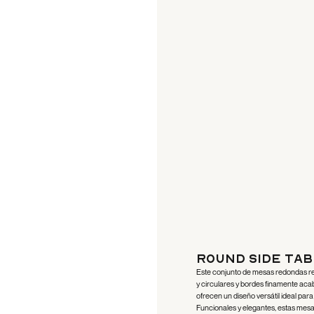
Round Side Tabl
Este conjunto de mesas redondas resa
y circulares y bordes finamente acab
ofrecen un diseño versátil ideal par
Funcionales y elegantes, estas mesa