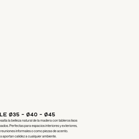
e Ø35 - Ø40 - Ø45
lta la belleza natural de la madera con tableros lisos
ados. Perfectas para espacios interiores y exteriores,
a reuniones informales o como piezas de acento.
s aportan calidez a cualquier ambiente.