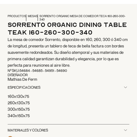
PRODUCTOS
MESAS
SORRENTO ORGANIC MESA DE COMEDOR TECA 160-260-300-
340
Sorrento Organic Dining Table
Teak 160-260-300-340
La mesa de comedor Sorrento, disponible en 160, 260, 300 ó 340 cm
de longitud, presenta un tablero de teca de bella factura con bordes
suavemente redondeados. Su diseño atemporal y sus materiales de
primera calidad garantizan durabilidad y elegancia, por lo que es
perfecta para reuniones al aire libre.
Nº SKU:
54684 - 54685 - 54951 - 54690
DISEÑADOR
Mathias De Ferm
ESPECIFICACIONES
160x130x75
260x130x75
300x150x75
340x150x75
MATERIALES Y COLORES