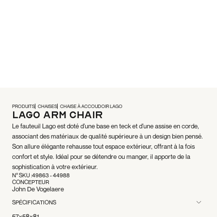
PRODUITS
CHAISES
CHAISE À ACCOUDOIR LAGO
Lago Arm Chair
Le fauteuil Lago est doté d'une base en teck et d'une assise en corde,
associant des matériaux de qualité supérieure à un design bien pensé.
Son allure élégante rehausse tout espace extérieur, offrant à la fois
confort et style. Idéal pour se détendre ou manger, il apporte de la
sophistication à votre extérieur.
N° SKU :
49863 - 44988
CONCEPTEUR
John De Vogelaere
SPÉCIFICATIONS
57x58x81