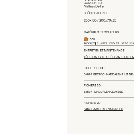
CONCEPTEUR
Mathias De Ferm
SPÉCIFICATIONS
200x130 / 200x70x25
MATÉRIAUX ET COULEURS
Teck
PRODUITS
CHAISES LONGUES
LIT DE JO
ENTRETIEN ET MAINTENANCE
TÉLÉCHARGER LE DÉPLIANT SUR L'E
FICHE PRODUIT
54697_BETACO_MADDALENA_LIT DE
FICHIERS 3D
54697 - MADDALENA DAYBED
FICHIERS 2D
54697 - MADDALENA DAYBED