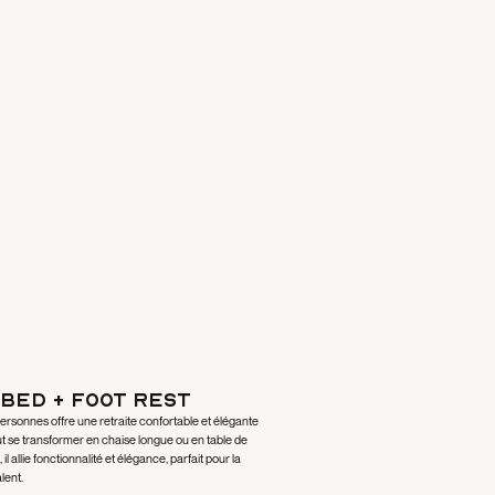
Bed + Foot Rest
ersonnes offre une retraite confortable et élégante
t se transformer en chaise longue ou en table de
 allie fonctionnalité et élégance, parfait pour la
lent.