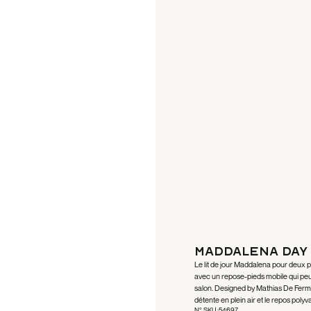
Maddalena Day 
Le lit de jour Maddalena pour deux p
avec un repose-pieds mobile qui peu
salon. Designed by Mathias De Ferm, il
détente en plein air et le repos polyva
N° SKU :
54697