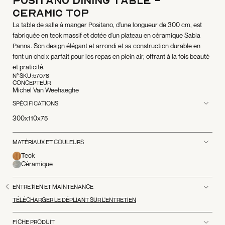
Positano Dining Table -
Ceramic Top
La table de salle à manger Positano, d'une longueur de 300 cm, est
fabriquée en teck massif et dotée d'un plateau en céramique Sabia
Panna. Son design élégant et arrondi et sa construction durable en
font un choix parfait pour les repas en plein air, offrant à la fois beauté
et praticité.
N° SKU :
57078
CONCEPTEUR
Michel Van Weehaeghe
SPÉCIFICATIONS
300x110x75
MATÉRIAUX ET COULEURS
Teck
Céramique
ENTRETIEN ET MAINTENANCE
TÉLÉCHARGER LE DÉPLIANT SUR L'ENTRETIEN
FICHE PRODUIT