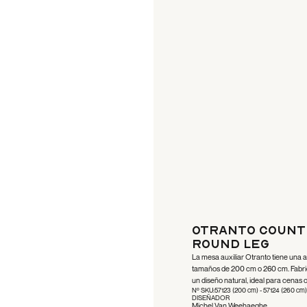
Otranto Counte
Round Leg
La mesa auxiliar Otranto tiene una a
tamaños de 200 cm o 260 cm. Fabri
un diseño natural, ideal para cenas o 
Nº SKU:
57123 (200 cm) - 57124 (260 cm
DISEÑADOR
Michel Van Weehaeghe