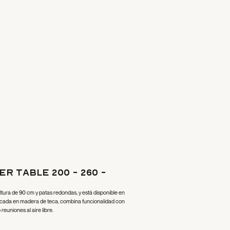
r Table 200 - 260 -
ltura de 90 cm y patas redondas, y está disponible en
cada en madera de teca, combina funcionalidad con
reuniones al aire libre.
)