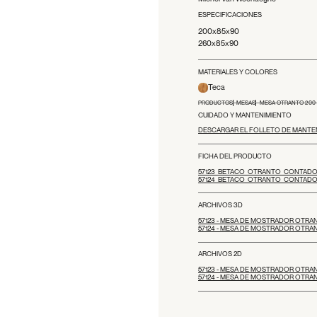
ESPECIFICACIONES
200x85x90
260x85x90
MATERIALES Y COLORES
Teca
PRODUCTOS
MESAS
MESA OTRANTO 200 -
CUIDADO Y MANTENIMIENTO
DESCARGAR EL FOLLETO DE MANTE
FICHA DEL PRODUCTO
57123_BETACO_OTRANTO_CONTADOR
57124_BETACO_OTRANTO_CONTADOR
ARCHIVOS 3D
57123 - MESA DE MOSTRADOR OTRAN
57124 - MESA DE MOSTRADOR OTRAN
ARCHIVOS 2D
57123 - MESA DE MOSTRADOR OTRAN
57124 - MESA DE MOSTRADOR OTRAN