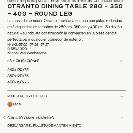
PRODUCTOS
MESAS
MESA DE COMEDOR OTRANTO 280 - 350 - 400 - PATA REDONDA
Otranto Dining Table 280 - 350
- 400 - Round Leg
La mesa de comedor Otranto, fabricada en teca con patas redondas,
está disponible en tamaños de 280 cm, 350 cm y 400 cm. Su diseño
natural y su robusta construcción la convierten en la pieza central
perfecta para cualquier comedor de exterior.
Nº SKU:
57125 - 57126 - 57127
DISEÑADOR
Michel Van Weehaeghe
ESPECIFICACIONES
280x120x75
350x120x75
400x120x75
MATERIALES Y COLORES
Teca
CUIDADO Y MANTENIMIENTO
DESCARGAR EL FOLLETO DE MANTENIMIENTO