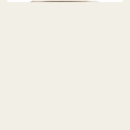
Otranto Dining Table
Tablas
Regular 240-280-350-400
Otranto Bench 240-280-
Bancos
350-400