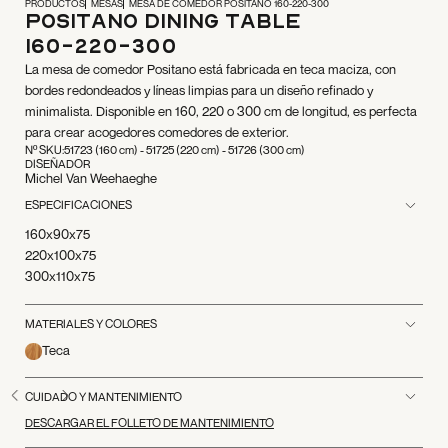
PRODUCTOS
MESAS
MESA DE COMEDOR POSITANO 160-220-300
Positano Dining Table
160-220-300
La mesa de comedor Positano está fabricada en teca maciza, con
bordes redondeados y líneas limpias para un diseño refinado y
minimalista. Disponible en 160, 220 o 300 cm de longitud, es perfecta
para crear acogedores comedores de exterior.
Nº SKU:
51723 (160 cm) - 51725 (220 cm) - 51726 (300 cm)
DISEÑADOR
Michel Van Weehaeghe
ESPECIFICACIONES
160x90x75
220x100x75
300x110x75
MATERIALES Y COLORES
Teca
CUIDADO Y MANTENIMIENTO
DESCARGAR EL FOLLETO DE MANTENIMIENTO